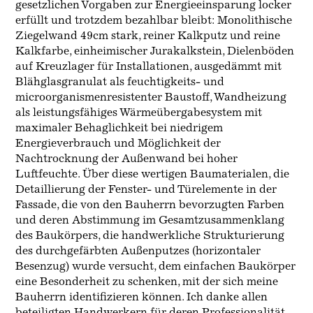
gesetzlichen Vorgaben zur Energieeinsparung locker
erfüllt und trotzdem bezahlbar bleibt: Monolithische
Ziegelwand 49cm stark, reiner Kalkputz und reine
Kalkfarbe, einheimischer Jurakalkstein, Dielenböden
auf Kreuzlager für Installationen, ausgedämmt mit
Blähglasgranulat als feuchtigkeits- und
microorganismenresistenter Baustoff, Wandheizung
als leistungsfähiges Wärmeübergabesystem mit
maximaler Behaglichkeit bei niedrigem
Energieverbrauch und Möglichkeit der
Nachtrocknung der Außenwand bei hoher
Luftfeuchte. Über diese wertigen Baumaterialen, die
Detaillierung der Fenster- und Türelemente in der
Fassade, die von den Bauherrn bevorzugten Farben
und deren Abstimmung im Gesamtzusammenklang
des Baukörpers, die handwerkliche Strukturierung
des durchgefärbten Außenputzes (horizontaler
Besenzug) wurde versucht, dem einfachen Baukörper
eine Besonderheit zu schenken, mit der sich meine
Bauherrn identifizieren können. Ich danke allen
beteiligten Handwerkern für deren Professionalität